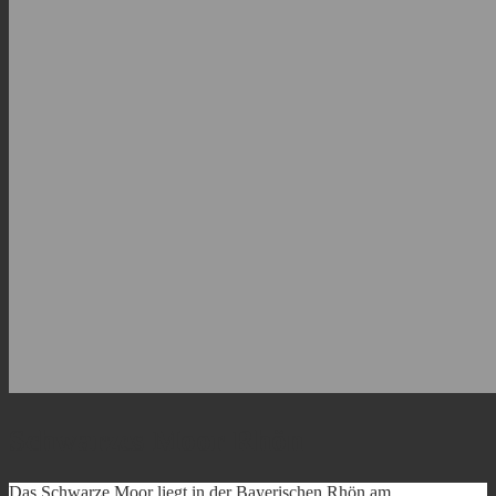
Schwarzes Moor Rhön
Das Schwarze Moor liegt in der Bayerischen Rhön am