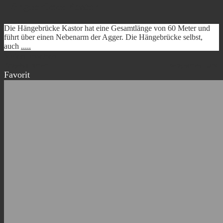
Hängebrücke Kastor
Die Hängebrücke Kastor hat eine Gesamtlänge von 60 Meter und
führt über einen Nebenarm der Agger. Die Hängebrücke selbst,
auch
.....
Video ansehen
Engelskirchen
Bergisches Land
Favorit