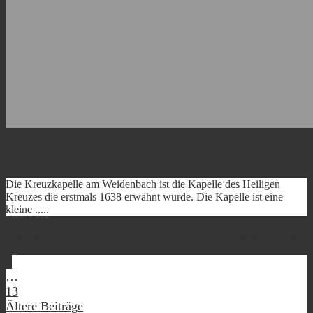
Kreuzkapelle am Weidenbach
Die Kreuzkapelle am Weidenbach ist die Kapelle des Heiligen
Kreuzes die erstmals 1638 erwähnt wurde. Die Kapelle ist eine
kleine
.....
Video ansehen
Engelskirchen
Bergisches Land
Posts
1
…
navigation
13
Ältere Beiträge