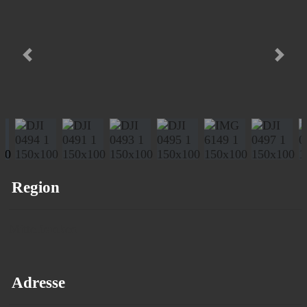
Vorheriges
Nächs
Region
Mittelfranken
Adresse