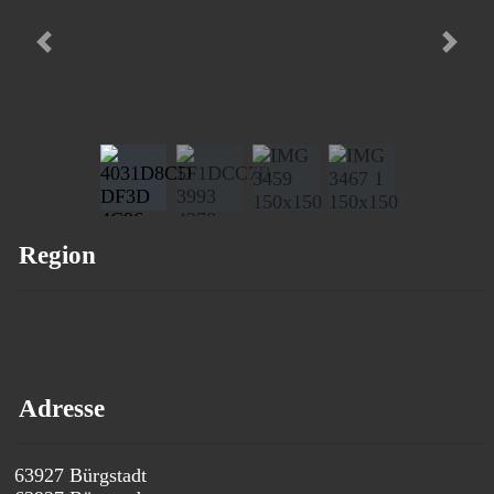
Vorheriges
Nächs
Region
Odenwald
Adresse
63927 Bürgstadt