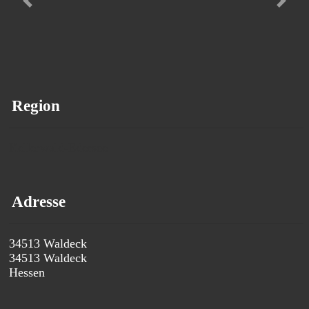
Vorheriges
Nächs
Region
Kellerwald-Edersee
Adresse
34513 Waldeck
34513
Waldeck
Hessen