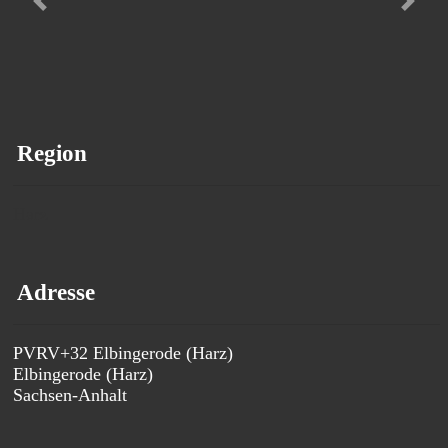
Vorheriges
Nächs
Region
Harz
Adresse
PVRV+32 Elbingerode (Harz)
Elbingerode (Harz)
Sachsen-Anhalt