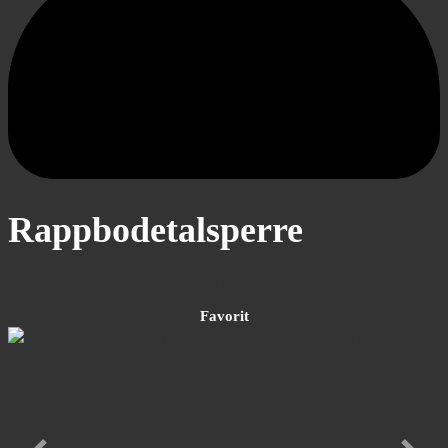
Rappbodetalsperre
Harz
Favorit