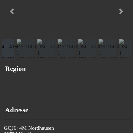
Vorheriges
Nächs
Region
Harz
Adresse
GQJ6+4M Nordhausen