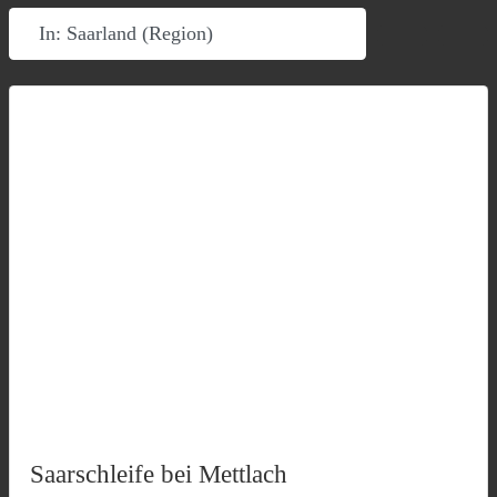
In der Nähe
Suchen
Erwe
Saarschleife bei Mettlach