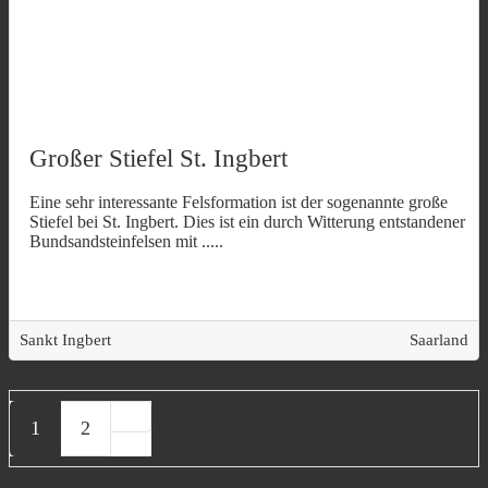
Großer Stiefel St. Ingbert
Eine sehr interessante Felsformation ist der sogenannte große
Stiefel bei St. Ingbert. Dies ist ein durch Witterung entstandener
Bundsandsteinfelsen mit
.....
Sankt Ingbert
Saarland
Posts navigation
Ältere Beiträge
1
2